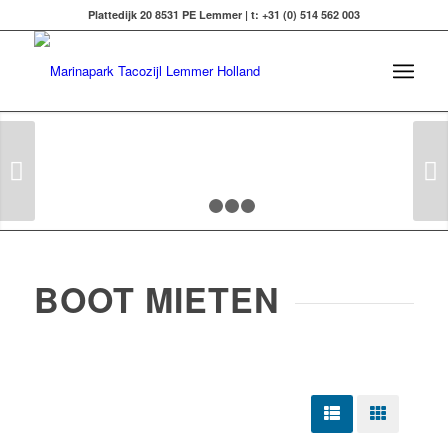
Plattedijk 20 8531 PE Lemmer | t: +31 (0) 514 562 003
Weiter
1
2
3
4
BOOT MIETEN